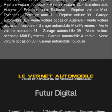
Reprise voiture Toulouse
Reprise voiture 31
Entretien auto
Auterive
Entretien auto Toulouse
Reprise voiture Midi-
Pyrénées
Entretien auto 31
Reprise voiture 09
Garage
automobile 31
Vente voiture occasion Auterive
Vente voiture
occasion Toulouse
Garage automobile Midi-Pyrénées
Vente
voiture occasion 31
Garage automobile 09
Vente voiture
occasion Midi-Pyrénées
Garage automobile Auterive
Vente
voiture occasion 09
Garage automobile Toulouse
Accueil
Le garage
Véhicules d'occasion
Nos prestations