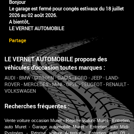
Bonjour
Le garage est fermé pour congés estivaux du 18 juillet
2026 au 02 août 2026.
A bientôt,
LE VERNET AUTOMOBILE
Partage
LE VERNET AUTOMOBILE propose des
véhicules d'occasion toutes marques :
AUDI
-
BMW
-
CITROEN
-
DACIA
-
FORD
-
JEEP
-
LAND-
ROVER
-
MERCEDES
-
MINI
-
OPEL
-
PEUGEOT
-
RENAULT
-
VOLKSWAGEN
Recherches fréquentes :
Vente voiture occasion Muret
Reprise voiture Muret
Entretien
auto Muret
Garage automobile Muret
Entretien auto Midi-
Pyrénées
Reprise voiture Auterive
Entretien auto 09