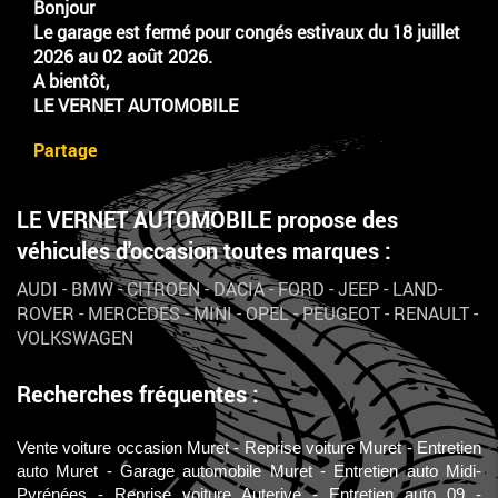
Bonjour
Le garage est fermé pour congés estivaux du 18 juillet
2026 au 02 août 2026.
A bientôt,
LE VERNET AUTOMOBILE
Partage
LE VERNET AUTOMOBILE propose des
véhicules d'occasion toutes marques :
AUDI
-
BMW
-
CITROEN
-
DACIA
-
FORD
-
JEEP
-
LAND-
ROVER
-
MERCEDES
-
MINI
-
OPEL
-
PEUGEOT
-
RENAULT
-
VOLKSWAGEN
Recherches fréquentes :
Vente voiture occasion Muret
Reprise voiture Muret
Entretien
auto Muret
Garage automobile Muret
Entretien auto Midi-
Pyrénées
Reprise voiture Auterive
Entretien auto 09