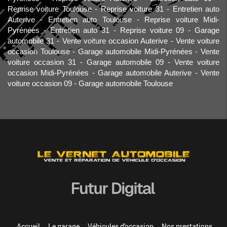
Reprise voiture Toulouse
Reprise voiture 31
Entretien auto
Auterive
Entretien auto Toulouse
Reprise voiture Midi-
Pyrénées
Entretien auto 31
Reprise voiture 09
Garage
automobile 31
Vente voiture occasion Auterive
Vente voiture
occasion Toulouse
Garage automobile Midi-Pyrénées
Vente
voiture occasion 31
Garage automobile 09
Vente voiture
occasion Midi-Pyrénées
Garage automobile Auterive
Vente
voiture occasion 09
Garage automobile Toulouse
Accueil
Le garage
Véhicules d'occasion
Nos prestations