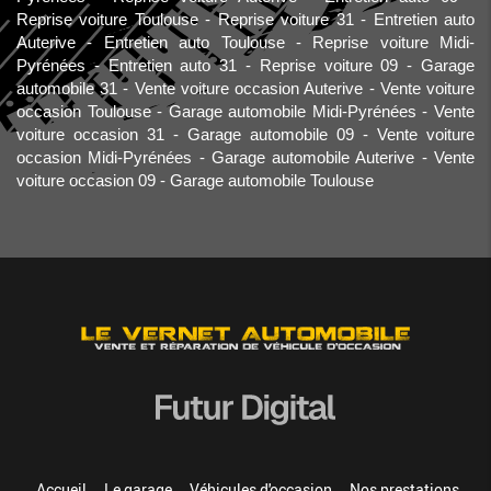
Reprise voiture Toulouse
Reprise voiture 31
Entretien auto
Auterive
Entretien auto Toulouse
Reprise voiture Midi-
Pyrénées
Entretien auto 31
Reprise voiture 09
Garage
automobile 31
Vente voiture occasion Auterive
Vente voiture
occasion Toulouse
Garage automobile Midi-Pyrénées
Vente
voiture occasion 31
Garage automobile 09
Vente voiture
occasion Midi-Pyrénées
Garage automobile Auterive
Vente
voiture occasion 09
Garage automobile Toulouse
Accueil
Le garage
Véhicules d'occasion
Nos prestations