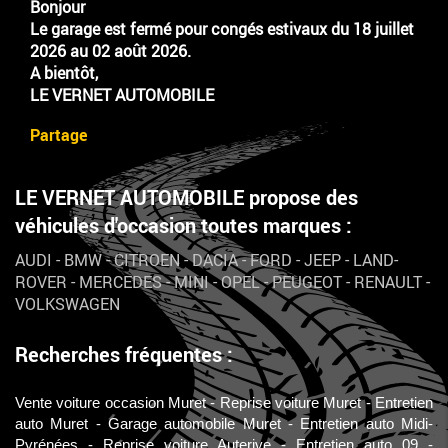
Bonjour
Le garage est fermé pour congés estivaux du 18 juillet
2026 au 02 août 2026.
A bientôt,
LE VERNET AUTOMOBILE
Partage
LE VERNET AUTOMOBILE propose des
véhicules d'occasion toutes marques :
AUDI
-
BMW
-
CITROEN
-
DACIA
-
FORD
-
JEEP
-
LAND-
ROVER
-
MERCEDES
-
MINI
-
OPEL
-
PEUGEOT
-
RENAULT
-
VOLKSWAGEN
Recherches fréquentes :
Vente voiture occasion Muret
Reprise voiture Muret
Entretien
auto Muret
Garage automobile Muret
Entretien auto Midi-
Pyrénées
Reprise voiture Auterive
Entretien auto 09