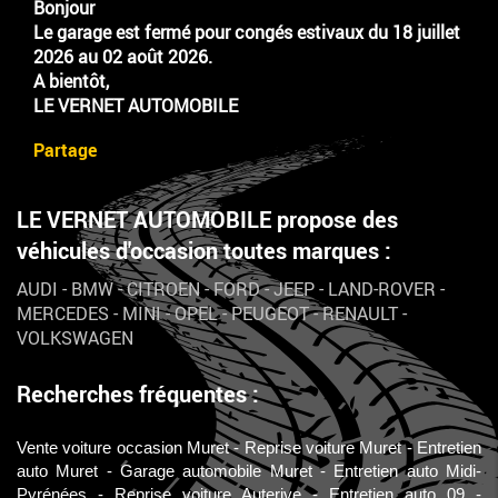
Bonjour
Le garage est fermé pour congés estivaux du 18 juillet
2026 au 02 août 2026.
A bientôt,
LE VERNET AUTOMOBILE
Partage
LE VERNET AUTOMOBILE propose des
véhicules d'occasion toutes marques :
AUDI
-
BMW
-
CITROEN
-
FORD
-
JEEP
-
LAND-ROVER
-
MERCEDES
-
MINI
-
OPEL
-
PEUGEOT
-
RENAULT
-
VOLKSWAGEN
Recherches fréquentes :
Vente voiture occasion Muret
Reprise voiture Muret
Entretien
auto Muret
Garage automobile Muret
Entretien auto Midi-
Pyrénées
Reprise voiture Auterive
Entretien auto 09