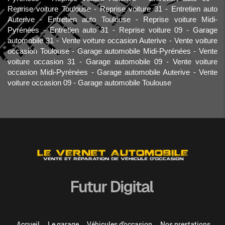
Reprise voiture Toulouse
Reprise voiture 31
Entretien auto
Auterive
Entretien auto Toulouse
Reprise voiture Midi-
Pyrénées
Entretien auto 31
Reprise voiture 09
Garage
automobile 31
Vente voiture occasion Auterive
Vente voiture
occasion Toulouse
Garage automobile Midi-Pyrénées
Vente
voiture occasion 31
Garage automobile 09
Vente voiture
occasion Midi-Pyrénées
Garage automobile Auterive
Vente
voiture occasion 09
Garage automobile Toulouse
Accueil
Le garage
Véhicules d'occasion
Nos prestations