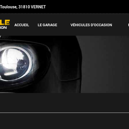
 Toulouse
,
31810
VERNET
ACCUEIL
LE GARAGE
VÉHICULES D'OCCASION