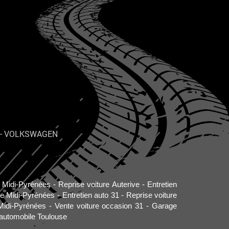
-
VOLKSWAGEN
o Midi-Pyrénées
Reprise voiture Auterive
Entretien
re Midi-Pyrénées
Entretien auto 31
Reprise voiture
Midi-Pyrénées
Vente voiture occasion 31
Garage
automobile Toulouse