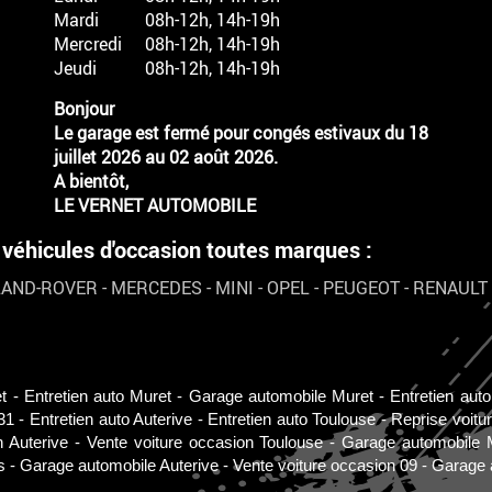
Mardi
08h-12h, 14h-19h
Mercredi
08h-12h, 14h-19h
Jeudi
08h-12h, 14h-19h
Bonjour
Le garage est fermé pour congés estivaux du 18
juillet 2026 au 02 août 2026.
A bientôt,
LE VERNET AUTOMOBILE
hicules d'occasion toutes marques :
LAND-ROVER
-
MERCEDES
-
MINI
-
OPEL
-
PEUGEOT
-
RENAULT
t
Entretien auto Muret
Garage automobile Muret
Entretien aut
31
Entretien auto Auterive
Entretien auto Toulouse
Reprise voitu
n Auterive
Vente voiture occasion Toulouse
Garage automobile 
s
Garage automobile Auterive
Vente voiture occasion 09
Garage 