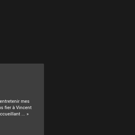
 entretenir mes
s fier à Vincent
cueillant ...