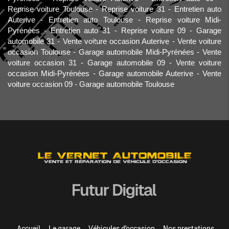
Reprise voiture Toulouse
Reprise voiture 31
Entretien auto
Auterive
Entretien auto Toulouse
Reprise voiture Midi-
Pyrénées
Entretien auto 31
Reprise voiture 09
Garage
automobile 31
Vente voiture occasion Auterive
Vente voiture
occasion Toulouse
Garage automobile Midi-Pyrénées
Vente
voiture occasion 31
Garage automobile 09
Vente voiture
occasion Midi-Pyrénées
Garage automobile Auterive
Vente
voiture occasion 09
Garage automobile Toulouse
Accueil
Le garage
Véhicules d'occasion
Nos prestations