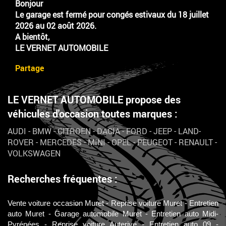
Bonjour
Le garage est fermé pour congés estivaux du 18 juillet
2026 au 02 août 2026.
A bientôt,
LE VERNET AUTOMOBILE
Partage
LE VERNET AUTOMOBILE propose des
véhicules d'occasion toutes marques :
AUDI
-
BMW
-
CITROEN
-
DACIA
-
FORD
-
JEEP
-
LAND-
ROVER
-
MERCEDES
-
MINI
-
OPEL
-
PEUGEOT
-
RENAULT
-
VOLKSWAGEN
Recherches fréquentes :
Vente voiture occasion Muret
Reprise voiture Muret
Entretien
auto Muret
Garage automobile Muret
Entretien auto Midi-
Pyrénées
Reprise voiture Auterive
Entretien auto 09