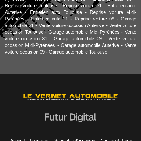
Reprise voiture Toulouse
Reprise voiture 31
Entretien auto
Auterive
Entretien auto Toulouse
Reprise voiture Midi-
Pyrénées
Entretien auto 31
Reprise voiture 09
Garage
automobile 31
Vente voiture occasion Auterive
Vente voiture
occasion Toulouse
Garage automobile Midi-Pyrénées
Vente
voiture occasion 31
Garage automobile 09
Vente voiture
occasion Midi-Pyrénées
Garage automobile Auterive
Vente
voiture occasion 09
Garage automobile Toulouse
Accueil
Le garage
Véhicules d'occasion
Nos prestations