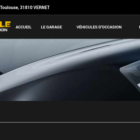
 Toulouse
,
31810
VERNET
ACCUEIL
LE GARAGE
VÉHICULES D'OCCASION