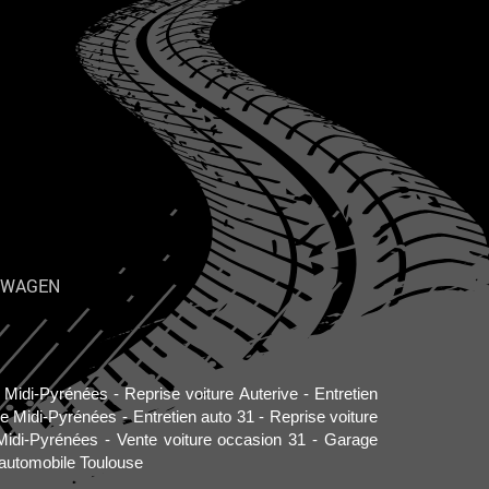
SWAGEN
o Midi-Pyrénées
Reprise voiture Auterive
Entretien
re Midi-Pyrénées
Entretien auto 31
Reprise voiture
Midi-Pyrénées
Vente voiture occasion 31
Garage
automobile Toulouse