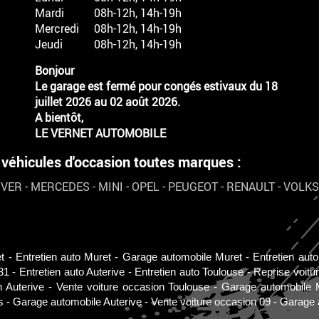
Mardi
08h-12h, 14h-19h
Mercredi
08h-12h, 14h-19h
Jeudi
08h-12h, 14h-19h
Bonjour
Le garage est fermé pour congés estivaux du 18
juillet 2026 au 02 août 2026.
A bientôt,
LE VERNET AUTOMOBILE
hicules d'occasion toutes marques :
OVER
-
MERCEDES
-
MINI
-
OPEL
-
PEUGEOT
-
RENAULT
-
VOLK
t
Entretien auto Muret
Garage automobile Muret
Entretien aut
31
Entretien auto Auterive
Entretien auto Toulouse
Reprise voitu
n Auterive
Vente voiture occasion Toulouse
Garage automobile 
s
Garage automobile Auterive
Vente voiture occasion 09
Garage 