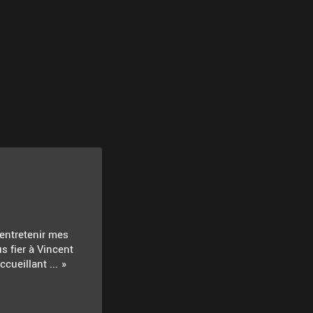
 entretenir mes
s fier à Vincent
cueillant ...