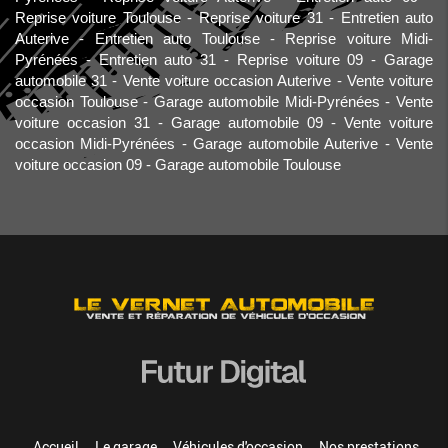
Reprise voiture Toulouse
Reprise voiture 31
Entretien auto
Auterive
Entretien auto Toulouse
Reprise voiture Midi-
Pyrénées
Entretien auto 31
Reprise voiture 09
Garage
automobile 31
Vente voiture occasion Auterive
Vente voiture
occasion Toulouse
Garage automobile Midi-Pyrénées
Vente
voiture occasion 31
Garage automobile 09
Vente voiture
occasion Midi-Pyrénées
Garage automobile Auterive
Vente
voiture occasion 09
Garage automobile Toulouse
Accueil
Le garage
Véhicules d'occasion
Nos prestations