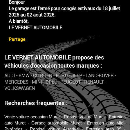
Bonjour
Le garage est fermé pour congés estivaux du 18 juillet
2026 au 02 août 2026.
A bientôt,
LE VERNET AUTOMOBILE
Partage
LE VERNET AUTOMOBILE propose des
véhicules d'occasion toutes marques :
AUDI
-
BMW
-
CITROEN
-
FORD
-
JEEP
-
LAND-ROVER
-
MERCEDES
-
MINI
-
OPEL
-
PEUGEOT
-
RENAULT
-
VOLKSWAGEN
Recherches fréquentes :
Vente voiture occasion Muret
Reprise voiture Muret
Entretien
auto Muret
Garage automobile Muret
Entretien auto Midi-
Pyrénées
Reprise voiture Auterive
Entretien auto 09