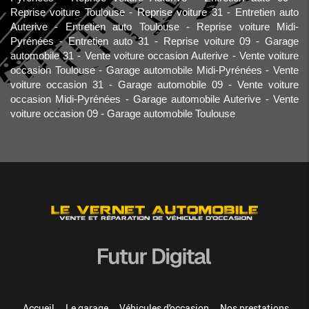
Reprise voiture Toulouse
Reprise voiture 31
Entretien auto
Auterive
Entretien auto Toulouse
Reprise voiture Midi-
Pyrénées
Entretien auto 31
Reprise voiture 09
Garage
automobile 31
Vente voiture occasion Auterive
Vente voiture
occasion Toulouse
Garage automobile Midi-Pyrénées
Vente
voiture occasion 31
Garage automobile 09
Vente voiture
occasion Midi-Pyrénées
Garage automobile Auterive
Vente
voiture occasion 09
Garage automobile Toulouse
Accueil
Le garage
Véhicules d'occasion
Nos prestations