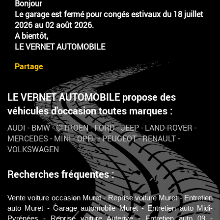
Bonjour
Le garage est fermé pour congés estivaux du 18 juillet
2026 au 02 août 2026.
A bientôt,
LE VERNET AUTOMOBILE
Partage
LE VERNET AUTOMOBILE propose des
véhicules d'occasion toutes marques :
AUDI
-
BMW
-
CITROEN
-
FORD
-
JEEP
-
LAND-ROVER
-
MERCEDES
-
MINI
-
OPEL
-
PEUGEOT
-
RENAULT
-
VOLKSWAGEN
Recherches fréquentes :
Vente voiture occasion Muret
Reprise voiture Muret
Entretien
auto Muret
Garage automobile Muret
Entretien auto Midi-
Pyrénées
Reprise voiture Auterive
Entretien auto 09