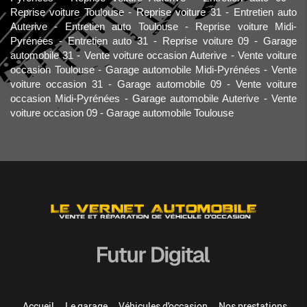
Reprise voiture Toulouse
Reprise voiture 31
Entretien auto
Auterive
Entretien auto Toulouse
Reprise voiture Midi-
Pyrénées
Entretien auto 31
Reprise voiture 09
Garage
automobile 31
Vente voiture occasion Auterive
Vente voiture
occasion Toulouse
Garage automobile Midi-Pyrénées
Vente
voiture occasion 31
Garage automobile 09
Vente voiture
occasion Midi-Pyrénées
Garage automobile Auterive
Vente
voiture occasion 09
Garage automobile Toulouse
Accueil
Le garage
Véhicules d'occasion
Nos prestations