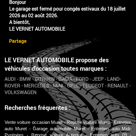
Bonjour
Le garage est fermé pour congés estivaux du 18 juillet
2026 au 02 août 2026.
A bientôt,
LE VERNET AUTOMOBILE
Partage
LE VERNET AUTOMOBILE propose des
véhicules d'occasion toutes marques :
AUDI
-
BMW
-
CITROEN
-
DACIA
-
FORD
-
JEEP
-
LAND-
ROVER
-
MERCEDES
-
MINI
-
OPEL
-
PEUGEOT
-
RENAULT
-
VOLKSWAGEN
Recherches fréquentes :
Vente voiture occasion Muret
Reprise voiture Muret
Entretien
auto Muret
Garage automobile Muret
Entretien auto Midi-
Pyrénées
Reprise voiture Auterive
Entretien auto 09