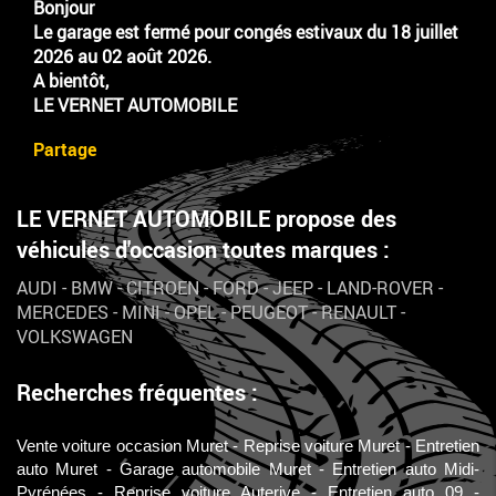
Bonjour
Le garage est fermé pour congés estivaux du 18 juillet
2026 au 02 août 2026.
A bientôt,
LE VERNET AUTOMOBILE
Partage
LE VERNET AUTOMOBILE propose des
véhicules d'occasion toutes marques :
AUDI
-
BMW
-
CITROEN
-
FORD
-
JEEP
-
LAND-ROVER
-
MERCEDES
-
MINI
-
OPEL
-
PEUGEOT
-
RENAULT
-
VOLKSWAGEN
Recherches fréquentes :
Vente voiture occasion Muret
Reprise voiture Muret
Entretien
auto Muret
Garage automobile Muret
Entretien auto Midi-
Pyrénées
Reprise voiture Auterive
Entretien auto 09