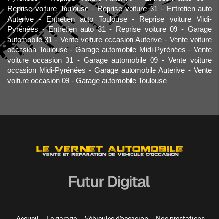
Reprise voiture Toulouse
Reprise voiture 31
Entretien auto
Auterive
Entretien auto Toulouse
Reprise voiture Midi-
Pyrénées
Entretien auto 31
Reprise voiture 09
Garage
automobile 31
Vente voiture occasion Auterive
Vente voiture
occasion Toulouse
Garage automobile Midi-Pyrénées
Vente
voiture occasion 31
Garage automobile 09
Vente voiture
occasion Midi-Pyrénées
Garage automobile Auterive
Vente
voiture occasion 09
Garage automobile Toulouse
Accueil
Le garage
Véhicules d'occasion
Nos prestations