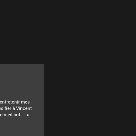
 entretenir mes
s fier à Vincent
cueillant ...