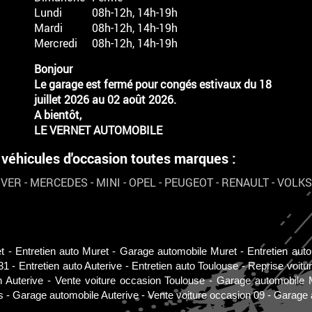
Lundi
08h-12h, 14h-19h
Mardi
08h-12h, 14h-19h
Mercredi
08h-12h, 14h-19h
Bonjour
Le garage est fermé pour congés estivaux du 18
juillet 2026 au 02 août 2026.
A bientôt,
LE VERNET AUTOMOBILE
hicules d'occasion toutes marques :
OVER
-
MERCEDES
-
MINI
-
OPEL
-
PEUGEOT
-
RENAULT
-
VOLK
t
Entretien auto Muret
Garage automobile Muret
Entretien aut
31
Entretien auto Auterive
Entretien auto Toulouse
Reprise voitu
n Auterive
Vente voiture occasion Toulouse
Garage automobile 
s
Garage automobile Auterive
Vente voiture occasion 09
Garage 