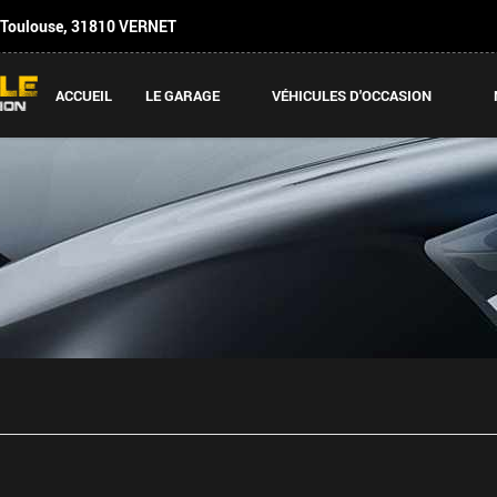
 Toulouse
,
31810
VERNET
ACCUEIL
LE GARAGE
VÉHICULES D'OCCASION