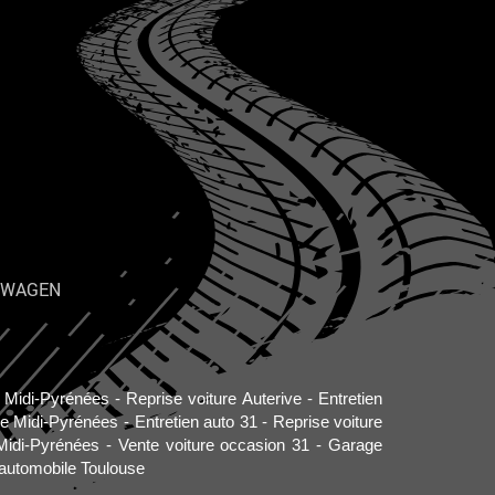
SWAGEN
o Midi-Pyrénées
Reprise voiture Auterive
Entretien
re Midi-Pyrénées
Entretien auto 31
Reprise voiture
Midi-Pyrénées
Vente voiture occasion 31
Garage
automobile Toulouse