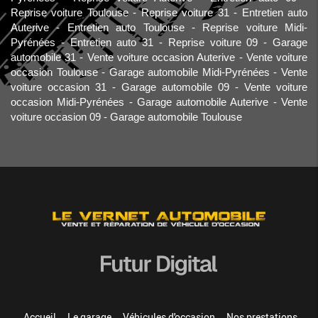
Reprise voiture Toulouse
Reprise voiture 31
Entretien auto
Auterive
Entretien auto Toulouse
Reprise voiture Midi-
Pyrénées
Entretien auto 31
Reprise voiture 09
Garage
automobile 31
Vente voiture occasion Auterive
Vente voiture
occasion Toulouse
Garage automobile Midi-Pyrénées
Vente
voiture occasion 31
Garage automobile 09
Vente voiture
occasion Midi-Pyrénées
Garage automobile Auterive
Vente
voiture occasion 09
Garage automobile Toulouse
Accueil
Le garage
Véhicules d'occasion
Nos prestations