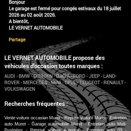
Bonjour
Le garage est fermé pour congés estivaux du 18 juillet
2026 au 02 août 2026.
A bientôt,
LE VERNET AUTOMOBILE
Partage
LE VERNET AUTOMOBILE propose des
véhicules d'occasion toutes marques :
AUDI
-
BMW
-
CITROEN
-
DACIA
-
FORD
-
JEEP
-
LAND-
ROVER
-
MERCEDES
-
MINI
-
OPEL
-
PEUGEOT
-
RENAULT
-
VOLKSWAGEN
Recherches fréquentes :
Vente voiture occasion Muret
Reprise voiture Muret
Entretien
auto Muret
Garage automobile Muret
Entretien auto Midi-
Pyrénées
Reprise voiture Auterive
Entretien auto 09