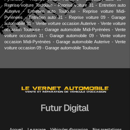
Reprise voiture Toulouse
Reprise voiture 31
Entretien auto
Auterive
Entretien auto Toulouse
Reprise voiture Midi-
Pyrénées
Entretien auto 31
Reprise voiture 09
Garage
automobile 31
Vente voiture occasion Auterive
Vente voiture
occasion Toulouse
Garage automobile Midi-Pyrénées
Vente
voiture occasion 31
Garage automobile 09
Vente voiture
occasion Midi-Pyrénées
Garage automobile Auterive
Vente
voiture occasion 09
Garage automobile Toulouse
Accueil
Le garage
Véhicules d'occasion
Nos prestations