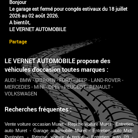
Bonjour
Le garage est fermé pour congés estivaux du 18 juillet
2026 au 02 août 2026.
A bientôt,
LE VERNET AUTOMOBILE
Partage
LE VERNET AUTOMOBILE propose des
véhicules d'occasion toutes marques :
AUDI
-
BMW
-
CITROEN
-
FORD
-
JEEP
-
LAND-ROVER
-
MERCEDES
-
MINI
-
OPEL
-
PEUGEOT
-
RENAULT
-
VOLKSWAGEN
Recherches fréquentes :
Vente voiture occasion Muret
Reprise voiture Muret
Entretien
auto Muret
Garage automobile Muret
Entretien auto Midi-
Pyrénées
Reprise voiture Auterive
Entretien auto 09