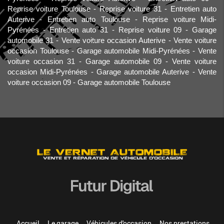
Reprise voiture Toulouse
Reprise voiture 31
Entretien auto
Auterive
Entretien auto Toulouse
Reprise voiture Midi-
Pyrénées
Entretien auto 31
Reprise voiture 09
Garage
automobile 31
Vente voiture occasion Auterive
Vente voiture
occasion Toulouse
Garage automobile Midi-Pyrénées
Vente
voiture occasion 31
Garage automobile 09
Vente voiture
occasion Midi-Pyrénées
Garage automobile Auterive
Vente
voiture occasion 09
Garage automobile Toulouse
Accueil
Le garage
Véhicules d'occasion
Nos prestations