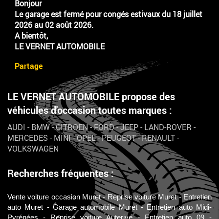
Bonjour
Le garage est fermé pour congés estivaux du 18 juillet
2026 au 02 août 2026.
A bientôt,
LE VERNET AUTOMOBILE
Partage
LE VERNET AUTOMOBILE propose des
véhicules d'occasion toutes marques :
AUDI
-
BMW
-
CITROEN
-
FORD
-
JEEP
-
LAND-ROVER
-
MERCEDES
-
MINI
-
OPEL
-
PEUGEOT
-
RENAULT
-
VOLKSWAGEN
Recherches fréquentes :
Vente voiture occasion Muret
Reprise voiture Muret
Entretien
auto Muret
Garage automobile Muret
Entretien auto Midi-
Pyrénées
Reprise voiture Auterive
Entretien auto 09