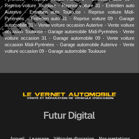
Reprise voiture Toulouse
Reprise voiture 31
Entretien auto
Auterive
Entretien auto Toulouse
Reprise voiture Midi-
Pyrénées
Entretien auto 31
Reprise voiture 09
Garage
automobile 31
Vente voiture occasion Auterive
Vente voiture
occasion Toulouse
Garage automobile Midi-Pyrénées
Vente
voiture occasion 31
Garage automobile 09
Vente voiture
occasion Midi-Pyrénées
Garage automobile Auterive
Vente
voiture occasion 09
Garage automobile Toulouse
Accueil
Le garage
Véhicules d'occasion
Nos prestations