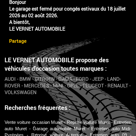
Bonjour
Le garage est fermé pour congés estivaux du 18 juillet
2026 au 02 août 2026.
A bientôt,
LE VERNET AUTOMOBILE
Partage
LE VERNET AUTOMOBILE propose des
véhicules d'occasion toutes marques :
AUDI
-
BMW
-
CITROEN
-
DACIA
-
FORD
-
JEEP
-
LAND-
ROVER
-
MERCEDES
-
MINI
-
OPEL
-
PEUGEOT
-
RENAULT
-
VOLKSWAGEN
Recherches fréquentes :
Vente voiture occasion Muret
Reprise voiture Muret
Entretien
auto Muret
Garage automobile Muret
Entretien auto Midi-
Pyrénées
Reprise voiture Auterive
Entretien auto 09