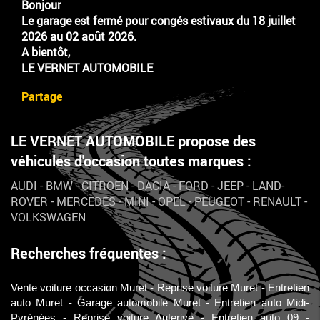
Bonjour
Le garage est fermé pour congés estivaux du 18 juillet
2026 au 02 août 2026.
A bientôt,
LE VERNET AUTOMOBILE
Partage
LE VERNET AUTOMOBILE propose des
véhicules d'occasion toutes marques :
AUDI
-
BMW
-
CITROEN
-
DACIA
-
FORD
-
JEEP
-
LAND-
ROVER
-
MERCEDES
-
MINI
-
OPEL
-
PEUGEOT
-
RENAULT
-
VOLKSWAGEN
Recherches fréquentes :
Vente voiture occasion Muret
Reprise voiture Muret
Entretien
auto Muret
Garage automobile Muret
Entretien auto Midi-
Pyrénées
Reprise voiture Auterive
Entretien auto 09