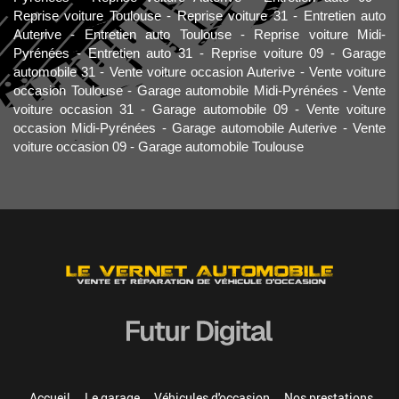
Reprise voiture Toulouse
Reprise voiture 31
Entretien auto
Auterive
Entretien auto Toulouse
Reprise voiture Midi-
Pyrénées
Entretien auto 31
Reprise voiture 09
Garage
automobile 31
Vente voiture occasion Auterive
Vente voiture
occasion Toulouse
Garage automobile Midi-Pyrénées
Vente
voiture occasion 31
Garage automobile 09
Vente voiture
occasion Midi-Pyrénées
Garage automobile Auterive
Vente
voiture occasion 09
Garage automobile Toulouse
Accueil
Le garage
Véhicules d'occasion
Nos prestations