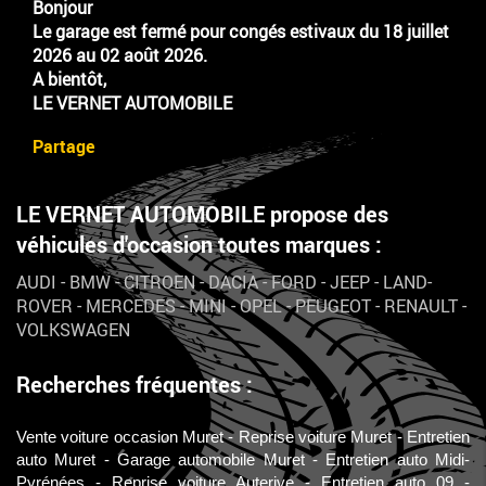
Bonjour
Le garage est fermé pour congés estivaux du 18 juillet
2026 au 02 août 2026.
A bientôt,
LE VERNET AUTOMOBILE
Partage
LE VERNET AUTOMOBILE propose des
véhicules d'occasion toutes marques :
AUDI
-
BMW
-
CITROEN
-
DACIA
-
FORD
-
JEEP
-
LAND-
ROVER
-
MERCEDES
-
MINI
-
OPEL
-
PEUGEOT
-
RENAULT
-
VOLKSWAGEN
Recherches fréquentes :
Vente voiture occasion Muret
Reprise voiture Muret
Entretien
auto Muret
Garage automobile Muret
Entretien auto Midi-
Pyrénées
Reprise voiture Auterive
Entretien auto 09