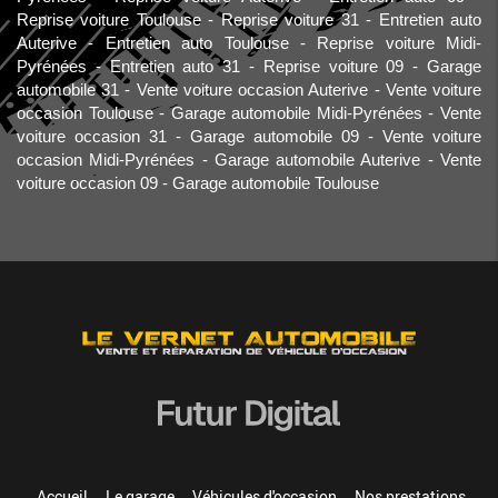
Reprise voiture Toulouse
Reprise voiture 31
Entretien auto
Auterive
Entretien auto Toulouse
Reprise voiture Midi-
Pyrénées
Entretien auto 31
Reprise voiture 09
Garage
automobile 31
Vente voiture occasion Auterive
Vente voiture
occasion Toulouse
Garage automobile Midi-Pyrénées
Vente
voiture occasion 31
Garage automobile 09
Vente voiture
occasion Midi-Pyrénées
Garage automobile Auterive
Vente
voiture occasion 09
Garage automobile Toulouse
Accueil
Le garage
Véhicules d'occasion
Nos prestations