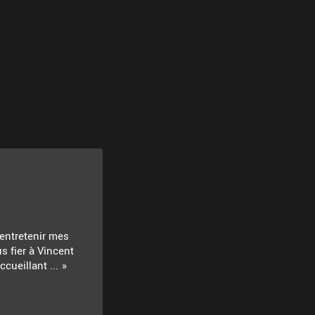
 entretenir mes
s fier à Vincent
cueillant ...