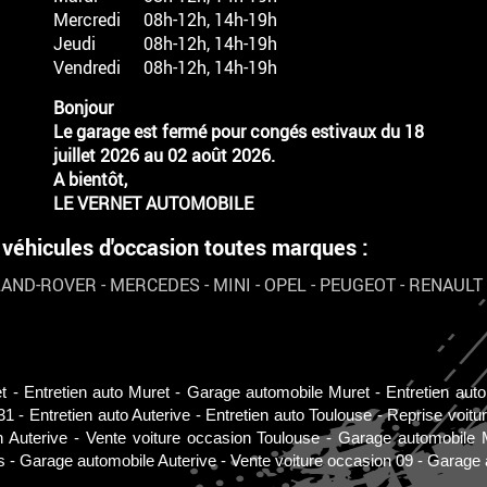
Mercredi
08h-12h, 14h-19h
Jeudi
08h-12h, 14h-19h
Vendredi
08h-12h, 14h-19h
Bonjour
Le garage est fermé pour congés estivaux du 18
juillet 2026 au 02 août 2026.
A bientôt,
LE VERNET AUTOMOBILE
hicules d'occasion toutes marques :
LAND-ROVER
-
MERCEDES
-
MINI
-
OPEL
-
PEUGEOT
-
RENAULT
t
Entretien auto Muret
Garage automobile Muret
Entretien aut
31
Entretien auto Auterive
Entretien auto Toulouse
Reprise voitu
n Auterive
Vente voiture occasion Toulouse
Garage automobile 
s
Garage automobile Auterive
Vente voiture occasion 09
Garage 