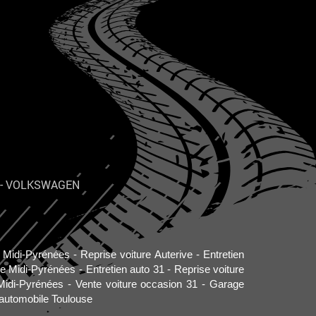
-
VOLKSWAGEN
o Midi-Pyrénées
Reprise voiture Auterive
Entretien
re Midi-Pyrénées
Entretien auto 31
Reprise voiture
Midi-Pyrénées
Vente voiture occasion 31
Garage
automobile Toulouse