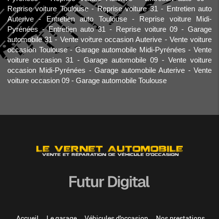
Reprise voiture Toulouse
Reprise voiture 31
Entretien auto
Auterive
Entretien auto Toulouse
Reprise voiture Midi-
Pyrénées
Entretien auto 31
Reprise voiture 09
Garage
automobile 31
Vente voiture occasion Auterive
Vente voiture
occasion Toulouse
Garage automobile Midi-Pyrénées
Vente
voiture occasion 31
Garage automobile 09
Vente voiture
occasion Midi-Pyrénées
Garage automobile Auterive
Vente
voiture occasion 09
Garage automobile Toulouse
Accueil
Le garage
Véhicules d'occasion
Nos prestations