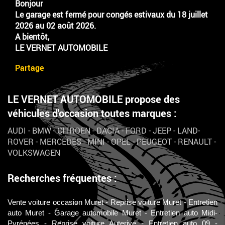
Bonjour
Le garage est fermé pour congés estivaux du 18 juillet
2026 au 02 août 2026.
A bientôt,
LE VERNET AUTOMOBILE
Partage
LE VERNET AUTOMOBILE propose des
véhicules d'occasion toutes marques :
AUDI
-
BMW
-
CITROEN
-
DACIA
-
FORD
-
JEEP
-
LAND-
ROVER
-
MERCEDES
-
MINI
-
OPEL
-
PEUGEOT
-
RENAULT
-
VOLKSWAGEN
Recherches fréquentes :
Vente voiture occasion Muret
Reprise voiture Muret
Entretien
auto Muret
Garage automobile Muret
Entretien auto Midi-
Pyrénées
Reprise voiture Auterive
Entretien auto 09