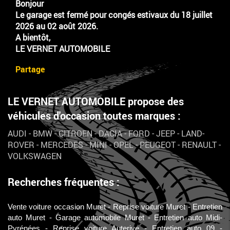
Bonjour
Le garage est fermé pour congés estivaux du 18 juillet
2026 au 02 août 2026.
A bientôt,
LE VERNET AUTOMOBILE
Partage
LE VERNET AUTOMOBILE propose des
véhicules d'occasion toutes marques :
AUDI
-
BMW
-
CITROEN
-
DACIA
-
FORD
-
JEEP
-
LAND-
ROVER
-
MERCEDES
-
MINI
-
OPEL
-
PEUGEOT
-
RENAULT
-
VOLKSWAGEN
Recherches fréquentes :
Vente voiture occasion Muret
Reprise voiture Muret
Entretien
auto Muret
Garage automobile Muret
Entretien auto Midi-
Pyrénées
Reprise voiture Auterive
Entretien auto 09