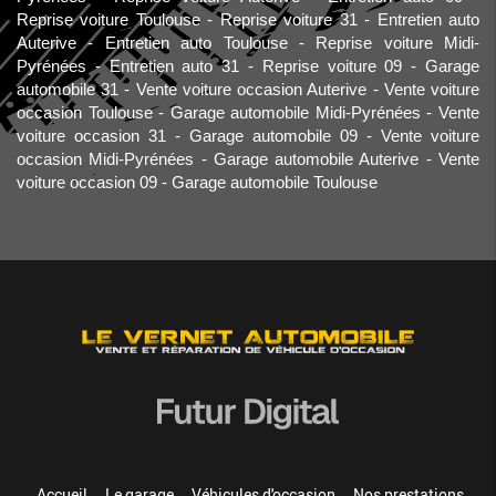
Reprise voiture Toulouse
Reprise voiture 31
Entretien auto
Auterive
Entretien auto Toulouse
Reprise voiture Midi-
Pyrénées
Entretien auto 31
Reprise voiture 09
Garage
automobile 31
Vente voiture occasion Auterive
Vente voiture
occasion Toulouse
Garage automobile Midi-Pyrénées
Vente
voiture occasion 31
Garage automobile 09
Vente voiture
occasion Midi-Pyrénées
Garage automobile Auterive
Vente
voiture occasion 09
Garage automobile Toulouse
Accueil
Le garage
Véhicules d'occasion
Nos prestations