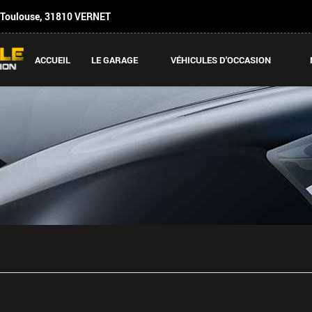
 Toulouse
,
31810
VERNET
ACCUEIL
LE GARAGE
VÉHICULES D'OCCASION