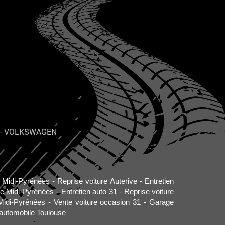
-
VOLKSWAGEN
o Midi-Pyrénées
Reprise voiture Auterive
Entretien
re Midi-Pyrénées
Entretien auto 31
Reprise voiture
Midi-Pyrénées
Vente voiture occasion 31
Garage
automobile Toulouse