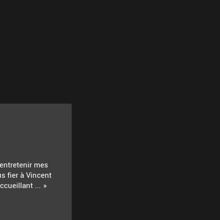
 entretenir mes
s fier à Vincent
cueillant ...