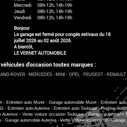
Mercredi
08h-12h, 14h-19h
Jeudi
08h-12h, 14h-19h
Vendredi
08h-12h, 14h-19h
Bonjour
Le garage est fermé pour congés estivaux du 18
juillet 2026 au 02 août 2026.
A bientôt,
LE VERNET AUTOMOBILE
hicules d'occasion toutes marques :
LAND-ROVER
-
MERCEDES
-
MINI
-
OPEL
-
PEUGEOT
-
RENAULT
t
Entretien auto Muret
Garage automobile Muret
Entretien aut
31
Entretien auto Auterive
Entretien auto Toulouse
Reprise voitu
n Auterive
Vente voiture occasion Toulouse
Garage automobile 
s
Garage automobile Auterive
Vente voiture occasion 09
Garage 