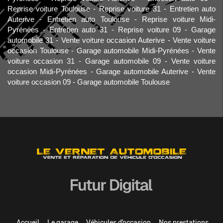
Reprise voiture Toulouse
Reprise voiture 31
Entretien auto
Auterive
Entretien auto Toulouse
Reprise voiture Midi-
Pyrénées
Entretien auto 31
Reprise voiture 09
Garage
automobile 31
Vente voiture occasion Auterive
Vente voiture
occasion Toulouse
Garage automobile Midi-Pyrénées
Vente
voiture occasion 31
Garage automobile 09
Vente voiture
occasion Midi-Pyrénées
Garage automobile Auterive
Vente
voiture occasion 09
Garage automobile Toulouse
Accueil
Le garage
Véhicules d'occasion
Nos prestations