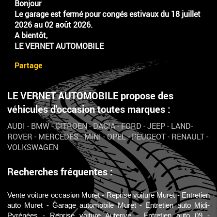
Bonjour
Le garage est fermé pour congés estivaux du 18 juillet
2026 au 02 août 2026.
A bientôt,
LE VERNET AUTOMOBILE
Partage
LE VERNET AUTOMOBILE propose des
véhicules d'occasion toutes marques :
AUDI
-
BMW
-
CITROEN
-
DACIA
-
FORD
-
JEEP
-
LAND-
ROVER
-
MERCEDES
-
MINI
-
OPEL
-
PEUGEOT
-
RENAULT
-
VOLKSWAGEN
Recherches fréquentes :
Vente voiture occasion Muret
Reprise voiture Muret
Entretien
auto Muret
Garage automobile Muret
Entretien auto Midi-
Pyrénées
Reprise voiture Auterive
Entretien auto 09