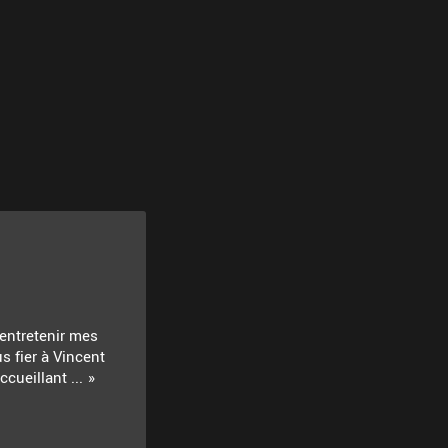
 entretenir mes
s fier à Vincent
cueillant ...