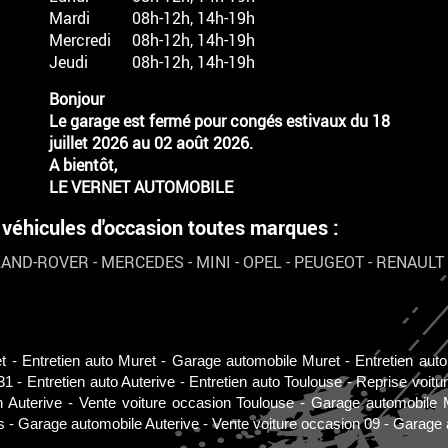
Mardi
08h-12h, 14h-19h
Mercredi
08h-12h, 14h-19h
Jeudi
08h-12h, 14h-19h
Bonjour
Le garage est fermé pour congés estivaux du 18
juillet 2026 au 02 août 2026.
A bientôt,
LE VERNET AUTOMOBILE
hicules d'occasion toutes marques :
LAND-ROVER
-
MERCEDES
-
MINI
-
OPEL
-
PEUGEOT
-
RENAULT
t
Entretien auto Muret
Garage automobile Muret
Entretien aut
31
Entretien auto Auterive
Entretien auto Toulouse
Reprise voitu
n Auterive
Vente voiture occasion Toulouse
Garage automobile 
s
Garage automobile Auterive
Vente voiture occasion 09
Garage 