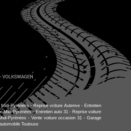
-
VOLKSWAGEN
o Midi-Pyrénées
Reprise voiture Auterive
Entretien
re Midi-Pyrénées
Entretien auto 31
Reprise voiture
Midi-Pyrénées
Vente voiture occasion 31
Garage
automobile Toulouse