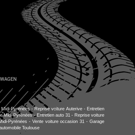
SWAGEN
o Midi-Pyrénées
Reprise voiture Auterive
Entretien
re Midi-Pyrénées
Entretien auto 31
Reprise voiture
Midi-Pyrénées
Vente voiture occasion 31
Garage
automobile Toulouse