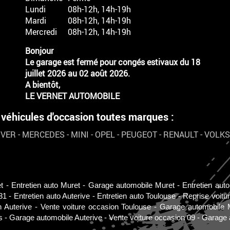
Lundi
08h-12h, 14h-19h
Mardi
08h-12h, 14h-19h
Mercredi
08h-12h, 14h-19h
Bonjour
Le garage est fermé pour congés estivaux du 18
juillet 2026 au 02 août 2026.
A bientôt,
LE VERNET AUTOMOBILE
hicules d'occasion toutes marques :
OVER
-
MERCEDES
-
MINI
-
OPEL
-
PEUGEOT
-
RENAULT
-
VOLK
t
Entretien auto Muret
Garage automobile Muret
Entretien aut
31
Entretien auto Auterive
Entretien auto Toulouse
Reprise voitu
n Auterive
Vente voiture occasion Toulouse
Garage automobile 
s
Garage automobile Auterive
Vente voiture occasion 09
Garage 