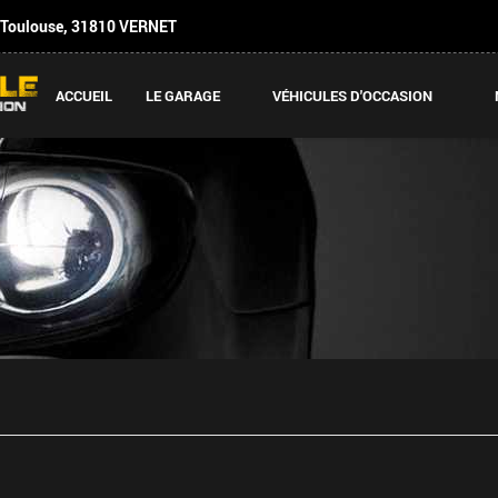
 Toulouse
,
31810
VERNET
ACCUEIL
LE GARAGE
VÉHICULES D'OCCASION