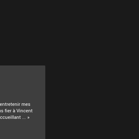
 entretenir mes
s fier à Vincent
cueillant ...