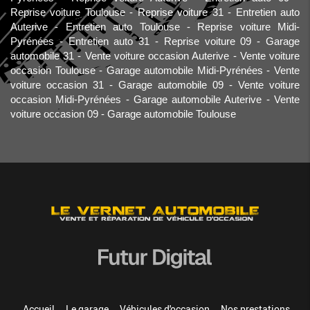
Reprise voiture Toulouse
Reprise voiture 31
Entretien auto
Auterive
Entretien auto Toulouse
Reprise voiture Midi-
Pyrénées
Entretien auto 31
Reprise voiture 09
Garage
automobile 31
Vente voiture occasion Auterive
Vente voiture
occasion Toulouse
Garage automobile Midi-Pyrénées
Vente
voiture occasion 31
Garage automobile 09
Vente voiture
occasion Midi-Pyrénées
Garage automobile Auterive
Vente
voiture occasion 09
Garage automobile Toulouse
Accueil
Le garage
Véhicules d'occasion
Nos prestations