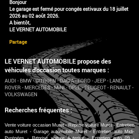
Bonjour
Le garage est fermé pour congés estivaux du 18 juillet
2026 au 02 août 2026.
A bientôt,
LE VERNET AUTOMOBILE
Partage
LE VERNET AUTOMOBILE propose des
véhicules d'occasion toutes marques :
AUDI
-
BMW
-
CITROEN
-
DACIA
-
FORD
-
JEEP
-
LAND-
ROVER
-
MERCEDES
-
MINI
-
OPEL
-
PEUGEOT
-
RENAULT
-
VOLKSWAGEN
Recherches fréquentes :
Vente voiture occasion Muret
Reprise voiture Muret
Entretien
auto Muret
Garage automobile Muret
Entretien auto Midi-
Pyrénées
Reprise voiture Auterive
Entretien auto 09