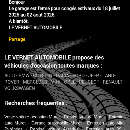
Bonjour
Le garage est fermé pour congés estivaux du 18 juillet
2026 au 02 août 2026.
A bientôt,
LE VERNET AUTOMOBILE
Partage
LE VERNET AUTOMOBILE propose des
véhicules d'occasion toutes marques :
AUDI
-
BMW
-
CITROEN
-
DACIA
-
FORD
-
JEEP
-
LAND-
ROVER
-
MERCEDES
-
MINI
-
OPEL
-
PEUGEOT
-
RENAULT
-
VOLKSWAGEN
Recherches fréquentes :
Vente voiture occasion Muret
Reprise voiture Muret
Entretien
auto Muret
Garage automobile Muret
Entretien auto Midi-
Pyrénées
Reprise voiture Auterive
Entretien auto 09