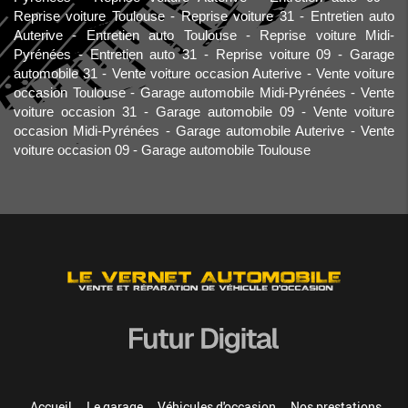
Reprise voiture Toulouse
Reprise voiture 31
Entretien auto
Auterive
Entretien auto Toulouse
Reprise voiture Midi-
Pyrénées
Entretien auto 31
Reprise voiture 09
Garage
automobile 31
Vente voiture occasion Auterive
Vente voiture
occasion Toulouse
Garage automobile Midi-Pyrénées
Vente
voiture occasion 31
Garage automobile 09
Vente voiture
occasion Midi-Pyrénées
Garage automobile Auterive
Vente
voiture occasion 09
Garage automobile Toulouse
Accueil
Le garage
Véhicules d'occasion
Nos prestations