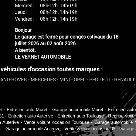
Mercredi
08h-12h, 14h-19h
Jeudi
08h-12h, 14h-19h
Vendredi
08h-12h, 14h-19h
Bonjour
Le garage est fermé pour congés estivaux du 18
juillet 2026 au 02 août 2026.
A bientôt,
LE VERNET AUTOMOBILE
hicules d'occasion toutes marques :
LAND-ROVER
-
MERCEDES
-
MINI
-
OPEL
-
PEUGEOT
-
RENAULT
t
Entretien auto Muret
Garage automobile Muret
Entretien aut
31
Entretien auto Auterive
Entretien auto Toulouse
Reprise voitu
n Auterive
Vente voiture occasion Toulouse
Garage automobile 
s
Garage automobile Auterive
Vente voiture occasion 09
Garage 