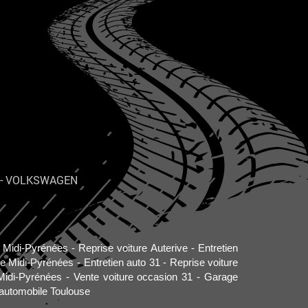
-
VOLKSWAGEN
o Midi-Pyrénées
Reprise voiture Auterive
Entretien
re Midi-Pyrénées
Entretien auto 31
Reprise voiture
Midi-Pyrénées
Vente voiture occasion 31
Garage
automobile Toulouse