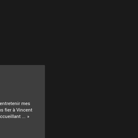
 entretenir mes
s fier à Vincent
cueillant ...