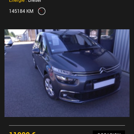
145184 KM