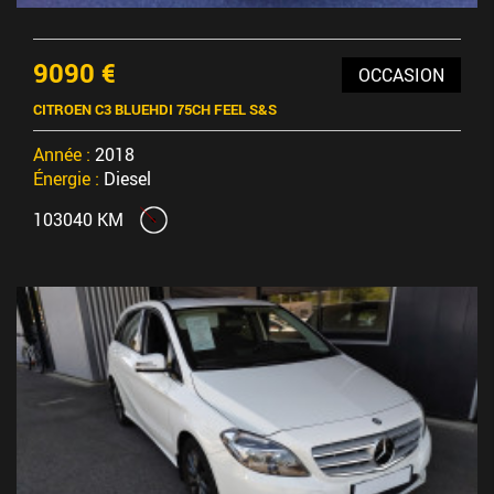
9090 €
OCCASION
CITROEN C3 BLUEHDI 75CH FEEL S&S
Année :
2018
Énergie :
Diesel
103040 KM