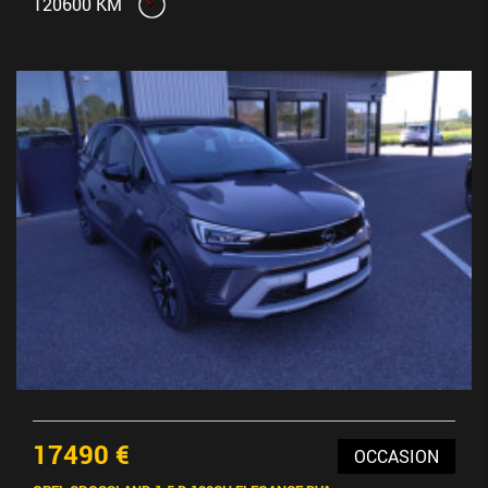
120600 KM
17490 €
OCCASION