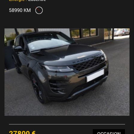
58990 KM
27800 €
OCCASION