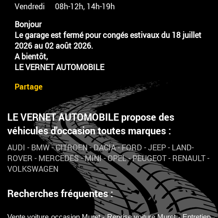
Vendredi
08h-12h, 14h-19h
Bonjour
Le garage est fermé pour congés estivaux du 18 juillet
2026 au 02 août 2026.
A bientôt,
LE VERNET AUTOMOBILE
Partage
LE VERNET AUTOMOBILE propose des
véhicules d'occasion toutes marques :
AUDI
-
BMW
-
CITROEN
-
DACIA
-
FORD
-
JEEP
-
LAND-
ROVER
-
MERCEDES
-
MINI
-
OPEL
-
PEUGEOT
-
RENAULT
-
VOLKSWAGEN
Recherches fréquentes :
Vente voiture occasion Muret
Reprise voiture Muret
Entretien