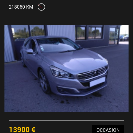
218060 KM
13900 €
OCCASION