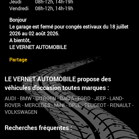
Jeudi
08h-12h, 14h-19h
Vendredi
08h-12h, 14h-19h
Bonjour
Le garage est fermé pour congés estivaux du 18 juillet
2026 au 02 août 2026.
A bientôt,
LE VERNET AUTOMOBILE
Partage
LE VERNET AUTOMOBILE propose des
véhicules d'occasion toutes marques :
AUDI
-
BMW
-
CITROEN
-
DACIA
-
FORD
-
JEEP
-
LAND-
ROVER
-
MERCEDES
-
MINI
-
OPEL
-
PEUGEOT
-
RENAULT
-
VOLKSWAGEN
Recherches fréquentes :