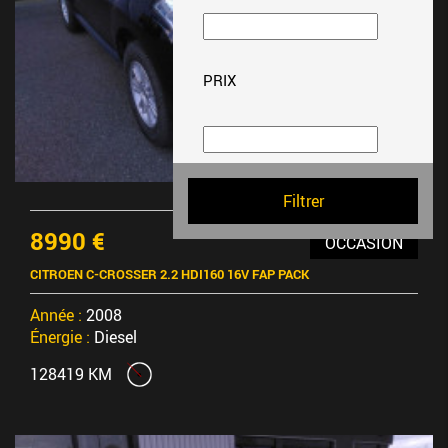
PRIX
8990 €
OCCASION
CITROEN C-CROSSER 2.2 HDI160 16V FAP PACK
Année :
2008
Énergie :
Diesel
128419 KM