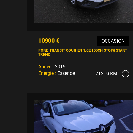
10900 €
OCCASION
FORD TRANSIT COURIER 1.0E 100CH STOP&START
TREND
Année :
2019
Énergie :
Essence
71319 KM