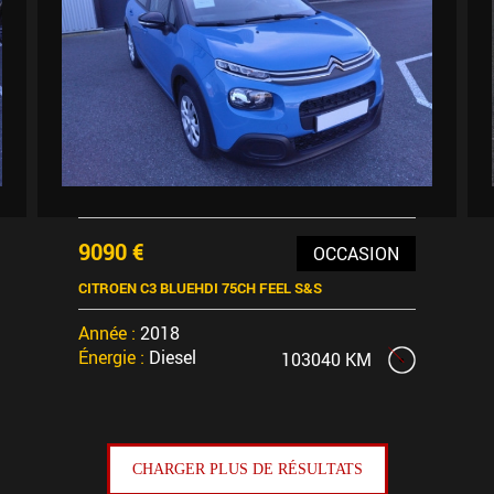
9090 €
OCCASION
CITROEN C3 BLUEHDI 75CH FEEL S&S
Année :
2018
Énergie :
Diesel
103040 KM
CHARGER PLUS DE RÉSULTATS