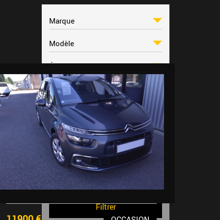
ANNÉE
PRIX
11900 €
OCCASION