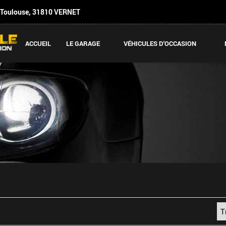
 Toulouse
,
31810
VERNET
ACCUEIL
LE GARAGE
VÉHICULES D'OCCASION