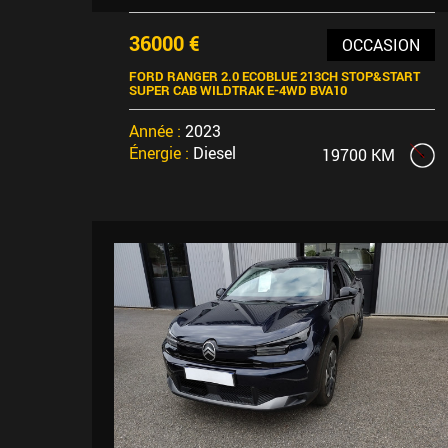
36000 €
OCCASION
FORD RANGER 2.0 ECOBLUE 213CH STOP&START
SUPER CAB WILDTRAK E-4WD BVA10
Année :
2023
Énergie :
Diesel
19700 KM