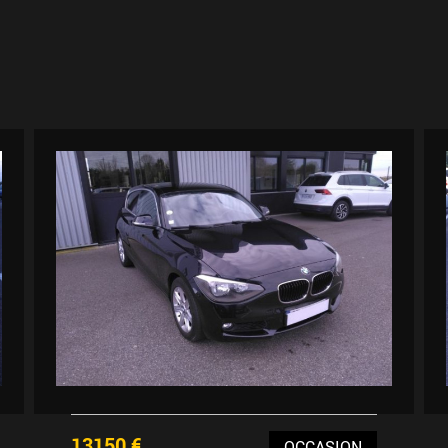
13150 €
OCCASION