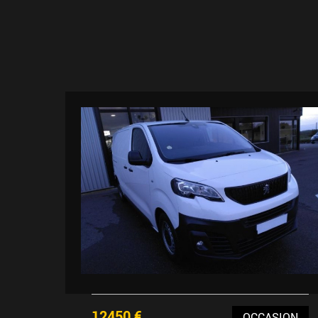
12450 €
OCCASION