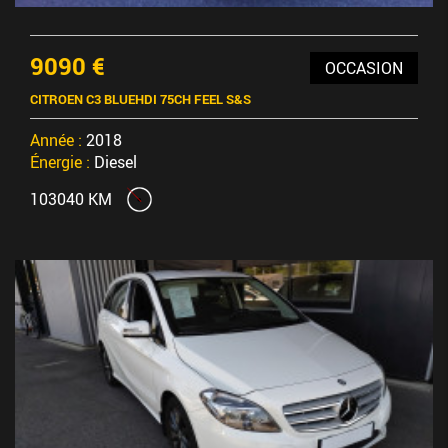
9090 €
OCCASION
CITROEN C3 BLUEHDI 75CH FEEL S&S
Année :
2018
Énergie :
Diesel
103040 KM