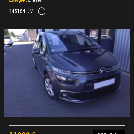
145184 KM