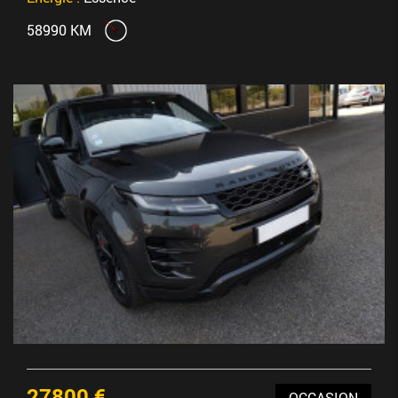
58990 KM
27800 €
OCCASION