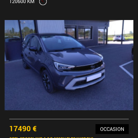
120600 KM
17490 €
OCCASION