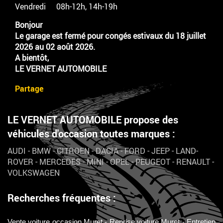
Vendredi
08h-12h, 14h-19h
Bonjour
Le garage est fermé pour congés estivaux du 18 juillet
2026 au 02 août 2026.
A bientôt,
LE VERNET AUTOMOBILE
Partage
LE VERNET AUTOMOBILE propose des
véhicules d'occasion toutes marques :
AUDI
-
BMW
-
CITROEN
-
DACIA
-
FORD
-
JEEP
-
LAND-
ROVER
-
MERCEDES
-
MINI
-
OPEL
-
PEUGEOT
-
RENAULT
-
VOLKSWAGEN
Recherches fréquentes :
Vente voiture occasion Muret
Reprise voiture Muret
Entretien